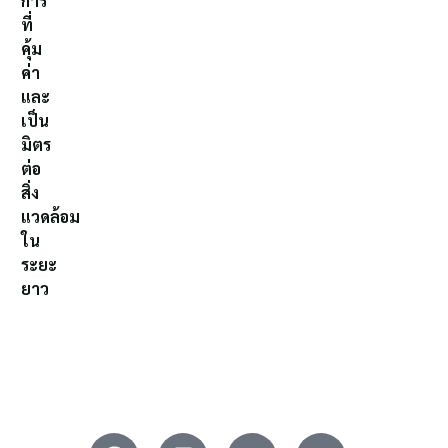
การ
ที่
คุ้ม
ค่า
และ
เป็น
มิตร
ต่อ
สิ่ง
แวดล้อม
ใน
ระยะ
ยาว