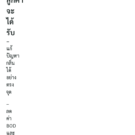
จะ
ได้
รับ
–
แก้
ปัญหา
กลิ่น
ได้
อย่าง
ตรง
จุด
–
ลด
ค่า
BOD
และ